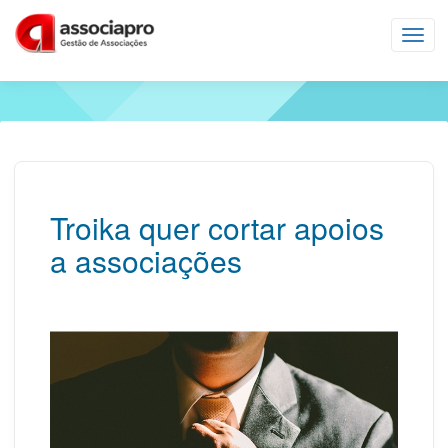
Toggl
navig
Troika quer cortar apoios
a associações